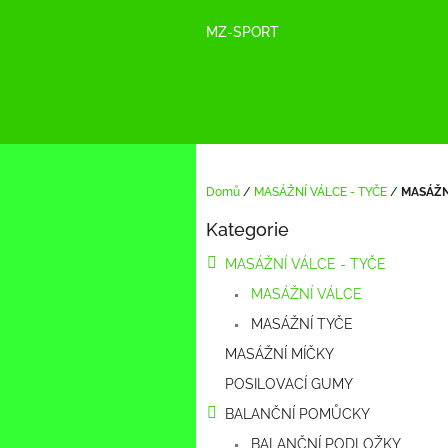
Přejít
na
MZ-SPORT
obsah
Domů
/
MASÁŽNÍ VÁLCE - TYČE
/
MASÁŽN
P
Kategorie
o
Přeskočit
kategorie
s
MASÁŽNÍ VÁLCE - TYČE
t
MASÁŽNÍ VÁLCE
r
a
MASÁŽNÍ TYČE
n
MASÁŽNÍ MÍČKY
n
í
POSILOVACÍ GUMY
p
BALANČNÍ POMŮCKY
a
BALANČNÍ PODLOŽKY