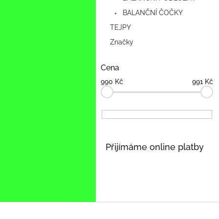
n
e
BALANČNÍ ČOČKY
l
TEJPY
Značky
Cena
990
Kč
991
Kč
Přijímáme online platby
Z
á