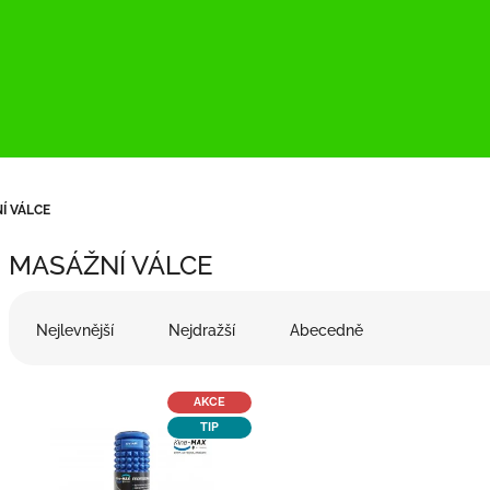
Í VÁLCE
MASÁŽNÍ VÁLCE
Ř
a
Nejlevnější
Nejdražší
Abecedně
z
e
V
n
AKCE
ý
í
TIP
p
p
i
r