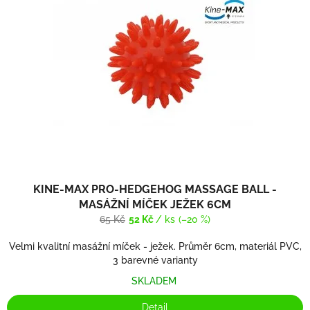
s
o
p
d
r
u
o
k
d
t
u
ů
k
t
ů
KINE-MAX PRO-HEDGEHOG MASSAGE BALL -
MASÁŽNÍ MÍČEK JEŽEK 6CM
65 Kč
52 Kč
/ ks
(–20 %)
Velmi kvalitní masážní míček - ježek. Průměr 6cm, materiál PVC,
3 barevné varianty
SKLADEM
Detail