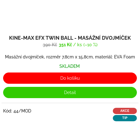
KINE-MAX EFX TWIN BALL - MASÁŽNÍ DVOJMÍČEK
390 Kč
351 Kč
/ ks
(–10 %)
Masážní dvojmíček, rozměr 7,8cm x 15,8cm, materiál: EVA Foam
SKLADEM
Do košíku
Detail
Kód:
44/MOD
AKCE
TIP